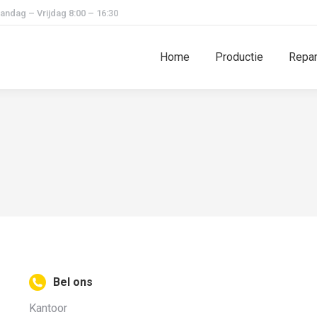
andag – Vrijdag 8:00 – 16:30
Home
Productie
Repar
Bel ons
Kantoor