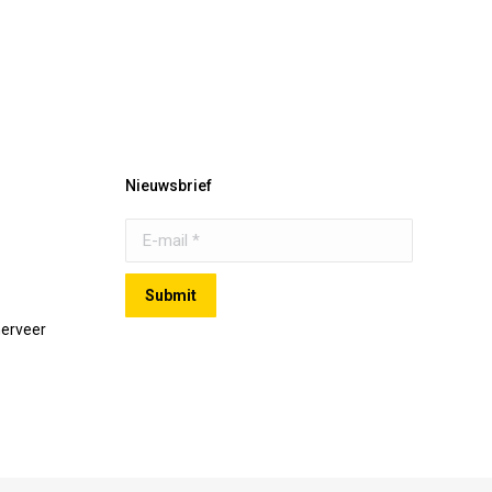
Nieuwsbrief
E-mail *
Submit
merveer