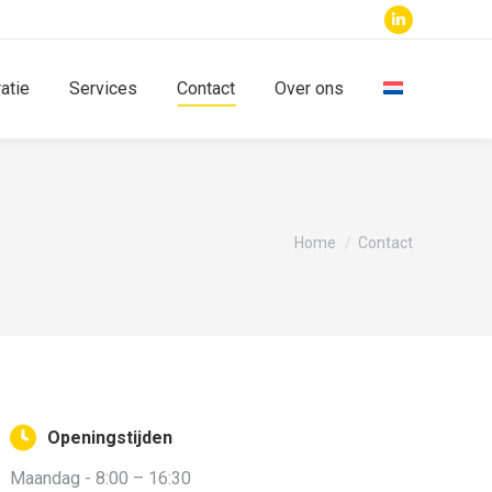
Linkedin
page
atie
Services
Contact
Over ons
opens
in
new
window
You are here:
Home
Contact
Openingstijden
Maandag - 8:00 – 16:30