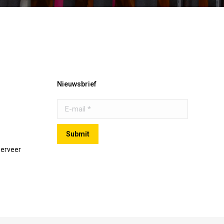
Nieuwsbrief
E-mail *
Submit
merveer