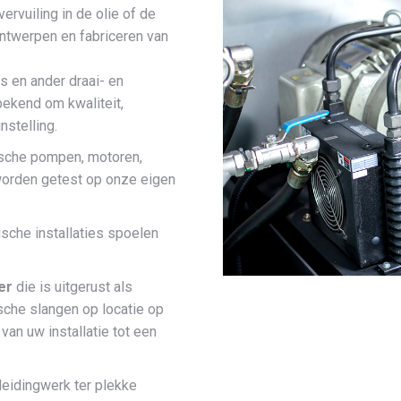
rvuiling in de olie of de
ontwerpen en fabriceren van
s en ander draai- en
bekend om kwaliteit,
nstelling.
ische pompen, motoren,
worden getest op onze eigen
sche installaties spoelen
er
die is uitgerust als
ische slangen op locatie op
n uw installatie tot een
leidingwerk ter plekke