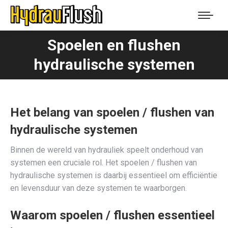
Spoelen en flushen
You are here:
hydraulische systemen
Het belang van spoelen
/
flushen van
hydraulische systemen
Binnen de wereld van hydrauliek speelt onderhoud van
systemen een cruciale rol. Het spoelen / flushen van
hydraulische systemen is daarbij essentieel om efficiëntie
en levensduur van deze systemen te waarborgen.
Waarom spoelen
/
flushen essentieel