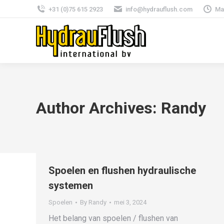
+31 (0)75 615 2923
info@hydrauflush.com
Ma
Author Archives:
Randy
Spoelen en flushen hydraulische
systemen
Spoelen
By
Randy
mei 3, 2024
Het belang van spoelen / flushen van